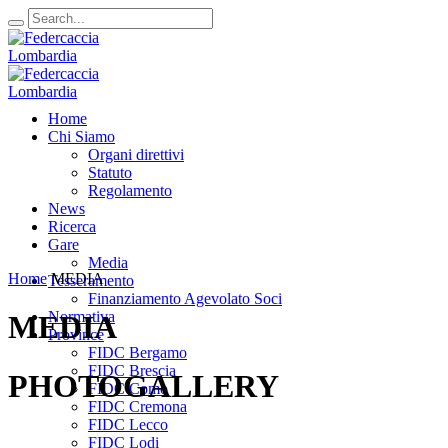
Home
Chi Siamo
Organi direttivi
Statuto
Regolamento
News
Ricerca
Gare
Media
Home
MEDIA
Tesseramento
Finanziamento Agevolato Soci
Normativa
MEDIA
Province
FIDC Bergamo
FIDC Brescia
PHOTOGALLERY
FIDC Como
FIDC Cremona
FIDC Lecco
FIDC Lodi