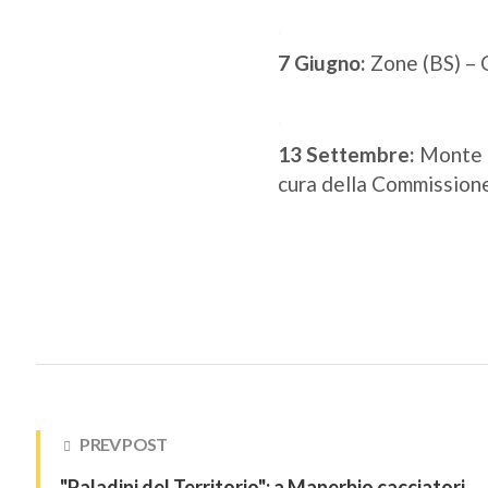
7 Giugno:
Zone (BS) – C
13 Settembre:
Monte G
cura della Commissione
PREV POST
"Paladini del Territorio": a Manerbio cacciatori