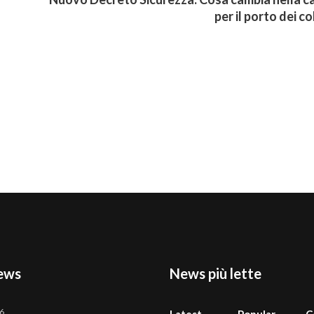
per il porto dei col
ews
News più lette
26
Latest
Popular
C