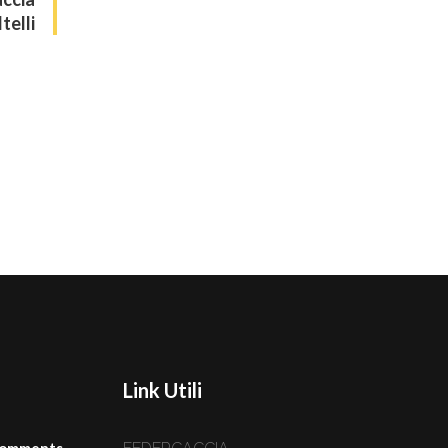
telli
Link Utili
omments