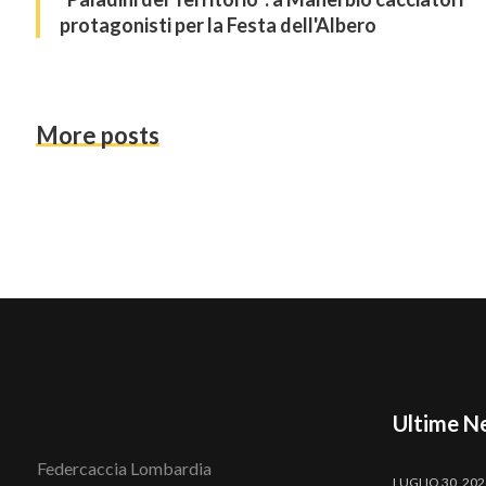
protagonisti per la Festa dell'Albero
More posts
Ultime N
Federcaccia Lombardia
LUGLIO 30, 20