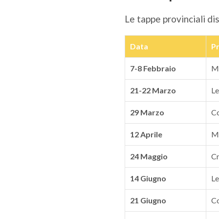
Le tappe provinciali di
Data
Pr
7-8 Febbraio
M
21-22 Marzo
L
29 Marzo
C
12 Aprile
Mo
24 Maggio
C
14 Giugno
L
21 Giugno
C