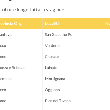
stribuite lungo tutta la stagione:
ovincia Org.
Località
No
antova
San Giacomo Po
ecco
Verderio
omo
Casnate
nza e Brianza
Lainate
remona
Mortignana
ecco
Oggiono
omo
Pian del Tivano