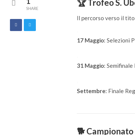
1
🏆
Trofeo S. Ube
SHARE
Il percorso verso il tit
17 Maggio:
Selezioni P
31 Maggio:
Semifinale 
Settembre:
Finale Regi
🐕
Campionato 