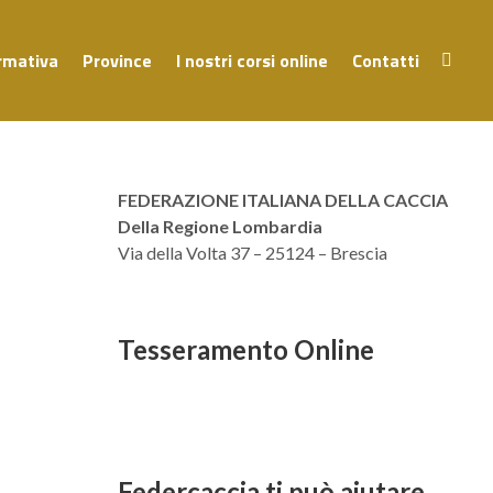
rmativa
Province
I nostri corsi online
Contatti
FEDERAZIONE ITALIANA DELLA CACCIA
Della Regione Lombardia
Via della Volta 37 – 25124 – Brescia
Tesseramento Online
Federcaccia ti può aiutare