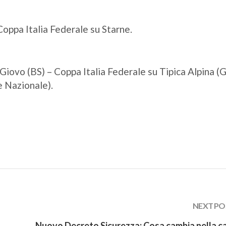
oppa Italia Federale su Starne.
iovo (BS) – Coppa Italia Federale su Tipica Alpina (G
 Nazionale).
NEXT PO
Nuovo Decreto Sicurezza: Cosa cambia nella c