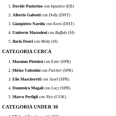
Davide Pastorino
con
Ispanico
(EB)
Alberto Galeotti
con
Dolly
(DHT)
Gianpietro Nardin
con
Kora
(DHT)
Umberto Mazzoleni
con
Baffalo
(SI)
Ilario Deori
con
Molly
(SI)
CATEGORIA CERCA
Massimo Pistolesi
con
Esier
(SPR)
Mirko Valentini
con
Parcher
(SPR)
Elio Mascheretti
con
Axsel
(SPR)
Domenico Magali
con
Lucy
(SPR)
Marco Perfigli
con
Nice
(COK)
CATEGORIA UNDER 30