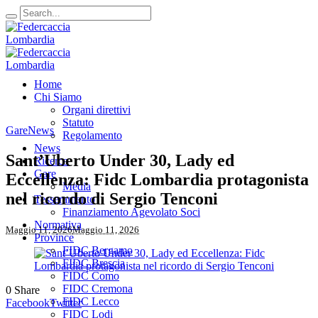
Home
Chi Siamo
Organi direttivi
Statuto
Gare
News
Regolamento
News
Sant’Uberto Under 30, Lady ed
Ricerca
Gare
Eccellenza: Fidc Lombardia protagonista
Media
nel ricordo di Sergio Tenconi
Tesseramento
Finanziamento Agevolato Soci
Normativa
Maggio 11, 2026
Maggio 11, 2026
Province
FIDC Bergamo
FIDC Brescia
FIDC Como
FIDC Cremona
0
Share
FIDC Lecco
Facebook
Twitter
FIDC Lodi