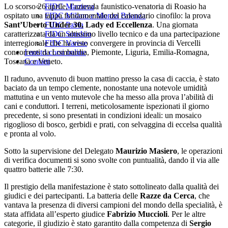
Lo scorso 26 aprile, l’azienda faunistico-venatoria di Roasio ha
FIDC Mantova
ospitato una tappa fondamentale del calendario cinofilo: la prova
FIDC Milano e Monza Brianza
Sant’Uberto Under 30, Lady ed Eccellenza
. Una giornata
FIDC Pavia
caratterizzata da un altissimo livello tecnico e da una partecipazione
FIDC Sondrio
interregionale che ha visto convergere in provincia di Vercelli
FIDC Varese
concorrenti da Lombardia, Piemonte, Liguria, Emilia-Romagna,
I nostri corsi online
Toscana e Veneto.
Contatti
Il raduno, avvenuto di buon mattino presso la casa di caccia, è stato
baciato da un tempo clemente, nonostante una notevole umidità
mattutina e un vento mutevole che ha messo alla prova l’abilità di
cani e conduttori. I terreni, meticolosamente ispezionati il giorno
precedente, si sono presentati in condizioni ideali: un mosaico
rigoglioso di bosco, gerbidi e prati, con selvaggina di eccelsa qualità
e pronta al volo.
Sotto la supervisione del Delegato
Maurizio Masiero
, le operazioni
di verifica documenti si sono svolte con puntualità, dando il via alle
quattro batterie alle 7:30.
Il prestigio della manifestazione è stato sottolineato dalla qualità dei
giudici e dei partecipanti. La batteria delle
Razze da Cerca
, che
vantava la presenza di diversi campioni del mondo della specialità, è
stata affidata all’esperto giudice
Fabrizio Muccioli
. Per le altre
categorie, il giudizio è stato garantito dalla competenza di
Sergio