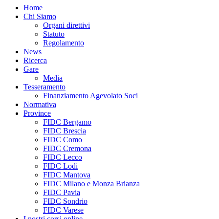
Home
Chi Siamo
Organi direttivi
Statuto
Regolamento
News
Ricerca
Gare
Media
Tesseramento
Finanziamento Agevolato Soci
Normativa
Province
FIDC Bergamo
FIDC Brescia
FIDC Como
FIDC Cremona
FIDC Lecco
FIDC Lodi
FIDC Mantova
FIDC Milano e Monza Brianza
FIDC Pavia
FIDC Sondrio
FIDC Varese
I nostri corsi online