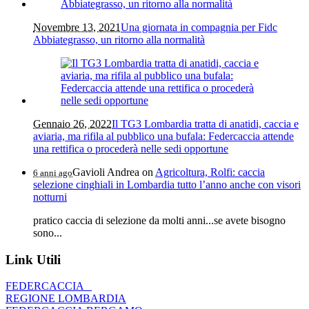
Novembre 13, 2021
Una giornata in compagnia per Fidc
Abbiategrasso, un ritorno alla normalità
Gennaio 26, 2022
Il TG3 Lombardia tratta di anatidi, caccia e
aviaria, ma rifila al pubblico una bufala: Federcaccia attende
una rettifica o procederà nelle sedi opportune
Gavioli Andrea
on
Agricoltura, Rolfi: caccia
6 anni ago
selezione cinghiali in Lombardia tutto l’anno anche con visori
notturni
pratico caccia di selezione da molti anni...se avete bisogno
sono...
Link Utili
FEDERCACCIA
REGIONE LOMBARDIA