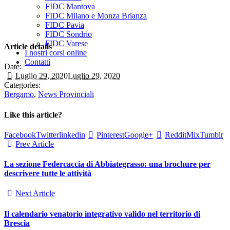
FIDC Mantova
FIDC Milano e Monza Brianza
FIDC Pavia
FIDC Sondrio
FIDC Varese
Article details
I nostri corsi online
Contatti
Date:
Luglio 29, 2020
Luglio 29, 2020
Categories:
Bergamo
,
News Provinciali
Like this article?
Facebook
Twitter
linkedin
Pinterest
Google+
Reddit
Mix
Tumblr
Prev Article
La sezione Federcaccia di Abbiategrasso: una brochure per
descrivere tutte le attività
Next Article
Il calendario venatorio integrativo valido nel territorio di
Brescia