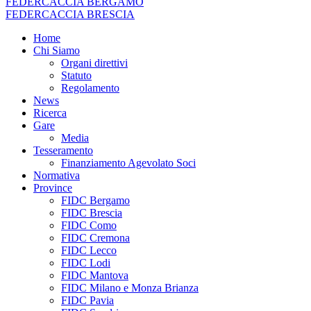
FEDERCACCIA BERGAMO
FEDERCACCIA BRESCIA
Home
Chi Siamo
Organi direttivi
Statuto
Regolamento
News
Ricerca
Gare
Media
Tesseramento
Finanziamento Agevolato Soci
Normativa
Province
FIDC Bergamo
FIDC Brescia
FIDC Como
FIDC Cremona
FIDC Lecco
FIDC Lodi
FIDC Mantova
FIDC Milano e Monza Brianza
FIDC Pavia