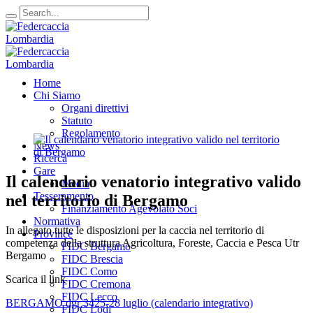
Home
Chi Siamo
Organi direttivi
Statuto
Regolamento
News
Ricerca
Gare
Il calendario venatorio integrativo valido
Media
Tesseramento
nel territorio di Bergamo
Finanziamento Agevolato Soci
Normativa
In allegato tutte le disposizioni per la caccia nel territorio di
Province
competenza della struttura Agricoltura, Foreste, Caccia e Pesca Utr
FIDC Bergamo
Bergamo
FIDC Brescia
FIDC Como
Scarica il link
FIDC Cremona
FIDC Lecco
BERGAMO dgr 3425-28 luglio (calendario integrativo)
FIDC Lodi