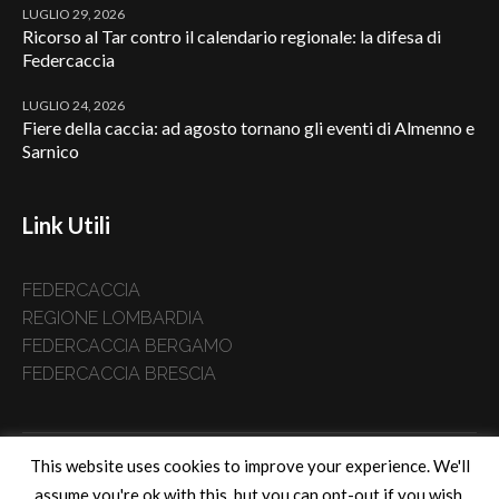
LUGLIO 29, 2026
Ricorso al Tar contro il calendario regionale: la difesa di
Federcaccia
LUGLIO 24, 2026
Fiere della caccia: ad agosto tornano gli eventi di Almenno e
Sarnico
Link Utili
FEDERCACCIA
REGIONE LOMBARDIA
FEDERCACCIA BERGAMO
FEDERCACCIA BRESCIA
This website uses cookies to improve your experience. We'll
Home
Chi Siamo
News
Ricerca
Gare
Tesseramento
assume you're ok with this, but you can opt-out if you wish.
Normativa
Province
I nostri corsi online
Contatti