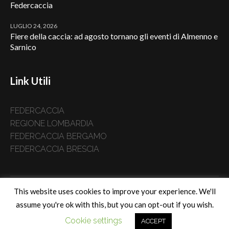
Federcaccia
LUGLIO 24, 2026
Fiere della caccia: ad agosto tornano gli eventi di Almenno e
Sarnico
Link Utili
FEDERCACCIA
REGIONE LOMBARDIA
FEDERCACCIA BERGAMO
FEDERCACCIA BRESCIA
This website uses cookies to improve your experience. We'll
Home
Chi Siamo
News
Ricerca
Gare
Tesseramento
assume you're ok with this, but you can opt-out if you wish.
Normativa
Province
I nostri corsi online
Contatti
Cookie settings
Federcaccia Lombardia © 2019 / All Rights Reserved
ACCEPT