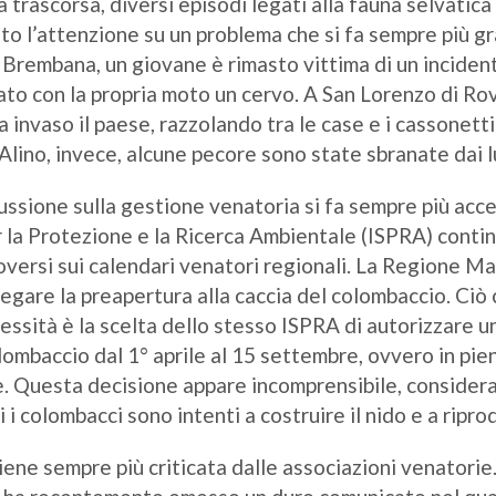
trascorsa, diversi episodi legati alla fauna selvatica 
to l’attenzione su un problema che si fa sempre più gr
 Brembana, un giovane è rimasto vittima di un inciden
ato con la propria moto un cervo. A San Lorenzo di Ro
a invaso il paese, razzolando tra le case e i cassonetti
lino, invece, alcune pecore sono state sbranate dai l
ussione sulla gestione venatoria si fa sempre più acce
r la Protezione e la Ricerca Ambientale (ISPRA) conti
oversi sui calendari venatori regionali. La Regione Ma
negare la preapertura alla caccia del colombaccio. Ciò
essità è la scelta dello stesso ISPRA di autorizzare u
lombaccio dal 1° aprile al 15 settembre, ovvero in pie
ne. Questa decisione appare incomprensibile, consider
 i colombacci sono intenti a costruire il nido e a riprod
ene sempre più criticata dalle associazioni venatorie