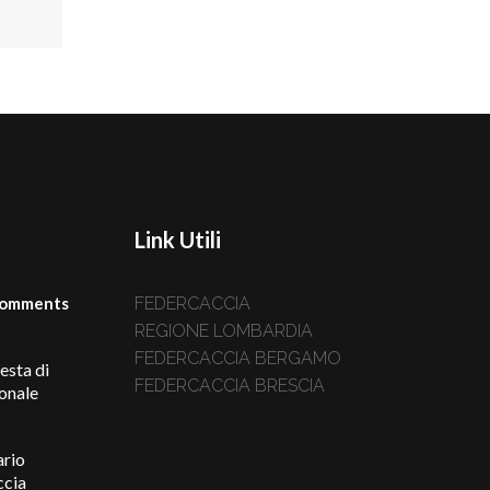
Link Utili
omments
FEDERCACCIA
REGIONE LOMBARDIA
FEDERCACCIA BERGAMO
iesta di
FEDERCACCIA BRESCIA
ionale
ario
ccia