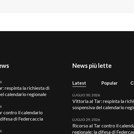
ews
News più lette
26
Latest
Popular
C
r: respinta la richiesta di
el calendario regionale
LUGLIO 30, 2026
Vittoria al Tar: respinta la rich
26
sospensiva del calendario reg
r contro il calendario
 difesa di Federcaccia
LUGLIO 29, 2026
Ricorso al Tar contro il calend
26
regionale: la difesa di Federca