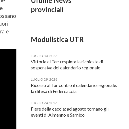
Ultime News
le
 e
provinciali
possano
uori
ra e
Modulistica UTR
LUGLIO 30, 2026
Vittoria al Tar: respinta la richiesta di
sospensiva del calendario regionale
LUGLIO 29, 2026
Ricorso al Tar contro il calendario regionale:
la difesa di Federcaccia
LUGLIO 24, 2026
Fiere della caccia: ad agosto tornano gli
eventi di Almenno e Sarnico