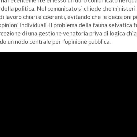
 ha recentemente emesso un duro comunicato nel qua
 della politica. Nel comunicato si chiede che ministeri
 di lavoro chiari e coerenti, evitando che le decisioni 
pinioni individuali. Il problema della fauna selvatica f
ercezione di una gestione venatoria priva di logica chia
do un nodo centrale per l’opinione pubblica.