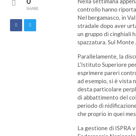
0
Nella settimana appena 
controllo hanno riporta
SHARE
Nel bergamasco, in Val
stradale dopo aver urt
un gruppo di cinghiali h
spazzatura. Sul Monte A
Parallelamente, la disc
L’Istituto Superiore pe
esprimere pareri contr
ad esempio, si è vista 
desta particolare perpl
di abbattimento del co
periodo di nidificazio
che proprio in quei mesi
La gestione di ISPRA vi