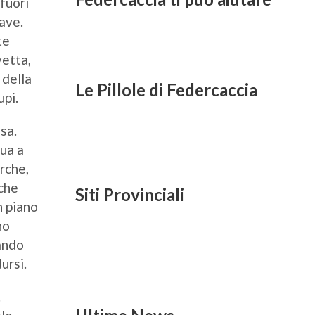
fuori
ave.
te
vetta,
 della
Le Pillole di Federcaccia
upi.
sa.
nua a
rche,
 che
Siti Provinciali
n piano
no
ando
ursi.
.