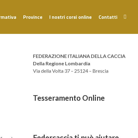
rmativa
Province
I nostri corsi online
Contatti
FEDERAZIONE ITALIANA DELLA CACCIA
Della Regione Lombardia
Via della Volta 37 – 25124 – Brescia
Tesseramento Online
Federcaccia ti può aiutare