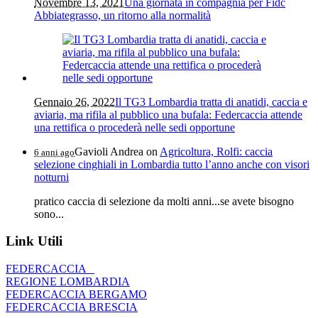
Novembre 13, 2021
Una giornata in compagnia per Fidc
Abbiategrasso, un ritorno alla normalità
Gennaio 26, 2022
Il TG3 Lombardia tratta di anatidi, caccia e
aviaria, ma rifila al pubblico una bufala: Federcaccia attende
una rettifica o procederà nelle sedi opportune
Gavioli Andrea
on
Agricoltura, Rolfi: caccia
6 anni ago
selezione cinghiali in Lombardia tutto l’anno anche con visori
notturni
pratico caccia di selezione da molti anni...se avete bisogno
sono...
Link Utili
FEDERCACCIA
REGIONE LOMBARDIA
FEDERCACCIA BERGAMO
FEDERCACCIA BRESCIA