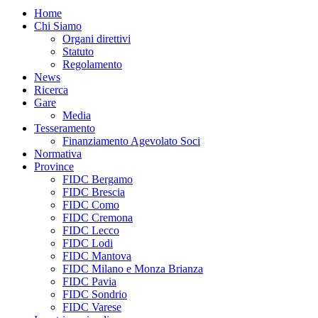
Home
Chi Siamo
Organi direttivi
Statuto
Regolamento
News
Ricerca
Gare
Media
Tesseramento
Finanziamento Agevolato Soci
Normativa
Province
FIDC Bergamo
FIDC Brescia
FIDC Como
FIDC Cremona
FIDC Lecco
FIDC Lodi
FIDC Mantova
FIDC Milano e Monza Brianza
FIDC Pavia
FIDC Sondrio
FIDC Varese