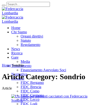
Home
Chi Siamo
Organi direttivi
Statuto
Regolamento
News
Ricerca
Gare
Media
Home
Sondrio
Tesseramento
Finanziamento Agevolato Soci
Normativa
Article Category: Sondrio
Province
FIDC Bergamo
FIDC Brescia
Article
FIDC Como
FIDC Cremona
FIDC Lecco
FIDC Lodi