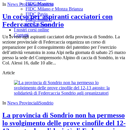
FIDC Mantova
In
News Provinciali
Sondrio
FIDC Milano e Monza Brianza
FIDC Pavia
Un corso per aspiranti cacciatori con
FIDC Sondrio
Federcaccia Sondrio
FIDC Varese
I nostri corsi online
Contatti
Un avviso agli aspiranti cacciatori della provincia di Sondrio. La
sezione provinciale di Federcaccia organizza un corso di
preparazione per il conseguimento del patentino per l’esercizio
dell’attività venatoira in zona Alpi nella giornata di sabato 25 marzo
presso la sede del Comprensorio Alpino di caccia di Sondrio, in via
Col. Alessi 16, dalle 10 alle...
Article
In
News Provinciali
Sondrio
La provincia di Sondrio non ha permesso
lo svolgimento delle prove cinofile del 12-