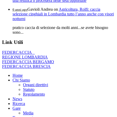
una rettifica o procederà nelle sedi opportune
Gavioli Andrea
on
Agricoltura, Rolfi: caccia
6 anni ago
selezione cinghiali in Lombardia tutto l’anno anche con visori
notturni
pratico caccia di selezione da molti anni...se avete bisogno
sono...
Link Utili
FEDERCACCIA
REGIONE LOMBARDIA
FEDERCACCIA BERGAMO
FEDERCACCIA BRESCIA
Home
Chi Siamo
Organi direttivi
Statuto
Regolamento
News
Ricerca
Gare
Media