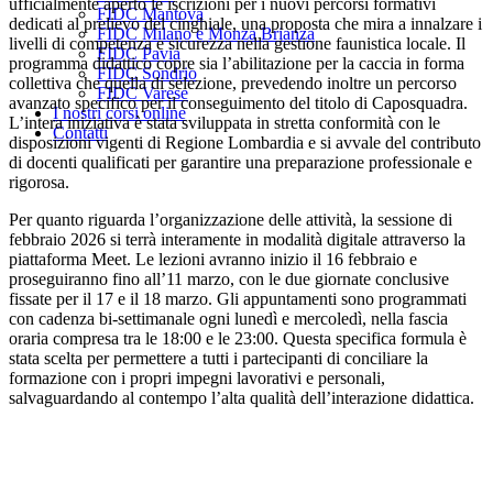
ufficialmente aperto le iscrizioni per i nuovi percorsi formativi
FIDC Mantova
dedicati al prelievo del cinghiale, una proposta che mira a innalzare i
FIDC Milano e Monza Brianza
livelli di competenza e sicurezza nella gestione faunistica locale. Il
FIDC Pavia
programma didattico copre sia l’abilitazione per la caccia in forma
FIDC Sondrio
collettiva che quella di selezione, prevedendo inoltre un percorso
FIDC Varese
avanzato specifico per il conseguimento del titolo di Caposquadra.
I nostri corsi online
L’intera iniziativa è stata sviluppata in stretta conformità con le
Contatti
disposizioni vigenti di Regione Lombardia e si avvale del contributo
di docenti qualificati per garantire una preparazione professionale e
rigorosa.
Per quanto riguarda l’organizzazione delle attività, la sessione di
febbraio 2026 si terrà interamente in modalità digitale attraverso la
piattaforma Meet. Le lezioni avranno inizio il 16 febbraio e
proseguiranno fino all’11 marzo, con le due giornate conclusive
fissate per il 17 e il 18 marzo. Gli appuntamenti sono programmati
con cadenza bi-settimanale ogni lunedì e mercoledì, nella fascia
oraria compresa tra le 18:00 e le 23:00. Questa specifica formula è
stata scelta per permettere a tutti i partecipanti di conciliare la
formazione con i propri impegni lavorativi e personali,
salvaguardando al contempo l’alta qualità dell’interazione didattica.