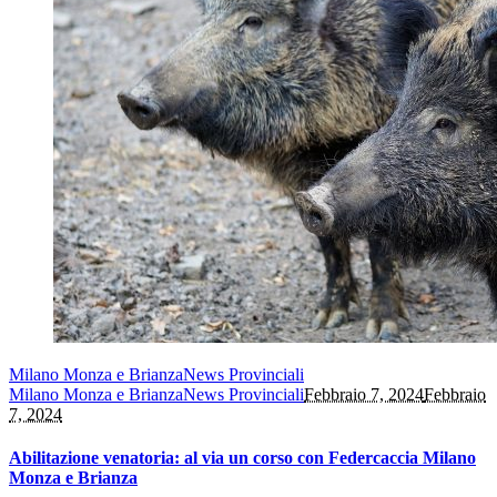
Milano Monza e Brianza
News Provinciali
Milano Monza e Brianza
News Provinciali
Febbraio 7, 2024
Febbraio
7, 2024
Abilitazione venatoria: al via un corso con Federcaccia Milano
Monza e Brianza