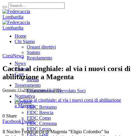
Home
Chi Siamo
Organi direttivi
Statuto
Corsi
News
Regolamento
News
Caccia al cinghiale: al via i nuovi corsi di
Ricerca
Gare
abilitazione a Magenta
Media
Tesseramento
Gennaio 12, 2026
Gennaio 12, 2026
Finanziamento Agevolato Soci
Normativa
Province
FIDC Bergamo
FIDC Brescia
0
Share
FIDC Como
Facebook
Twitter
FIDC Cremona
FIDC Lecco
Il Nucleo Federcaccia di Magenta “Eligio Colombo” ha
FIDC Lodi