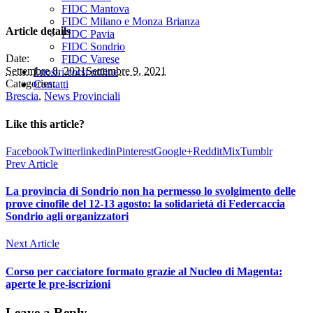
FIDC Mantova
FIDC Milano e Monza Brianza
Article details
FIDC Pavia
FIDC Sondrio
Date:
FIDC Varese
Settembre 8, 2021
Settembre 9, 2021
I nostri corsi online
Categories:
Contatti
Brescia
,
News Provinciali
Like this article?
Facebook
Twitter
linkedin
Pinterest
Google+
Reddit
Mix
Tumblr
Prev Article
La provincia di Sondrio non ha permesso lo svolgimento delle
prove cinofile del 12-13 agosto: la solidarietà di Federcaccia
Sondrio agli organizzatori
Next Article
Corso per cacciatore formato grazie al Nucleo di Magenta:
aperte le pre-iscrizioni
Leave a Reply