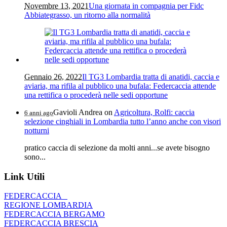
Novembre 13, 2021
Una giornata in compagnia per Fidc
Abbiategrasso, un ritorno alla normalità
Gennaio 26, 2022
Il TG3 Lombardia tratta di anatidi, caccia e
aviaria, ma rifila al pubblico una bufala: Federcaccia attende
una rettifica o procederà nelle sedi opportune
Gavioli Andrea
on
Agricoltura, Rolfi: caccia
6 anni ago
selezione cinghiali in Lombardia tutto l’anno anche con visori
notturni
pratico caccia di selezione da molti anni...se avete bisogno
sono...
Link Utili
FEDERCACCIA
REGIONE LOMBARDIA
FEDERCACCIA BERGAMO
FEDERCACCIA BRESCIA