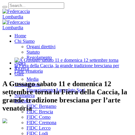
Home
Chi Siamo
Organi direttivi
Statuto
Regolamento
News
Ricerca
Gare
Media
A Gussago sabato 11 e domenica 12
Tesseramento
Finanziamento Agevolato Soci
settembre torna la Fiera della Caccia, la
Normativa
grande tradizione bresciana per l’arte
Province
FIDC Bergamo
venatoria
FIDC Brescia
FIDC Como
FIDC Cremona
FIDC Lecco
FIDC Lodi