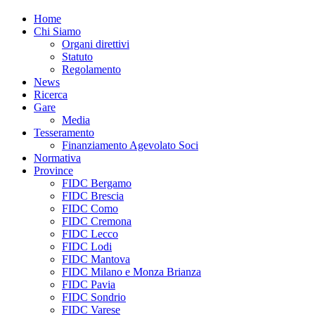
Home
Chi Siamo
Organi direttivi
Statuto
Regolamento
News
Ricerca
Gare
Media
Tesseramento
Finanziamento Agevolato Soci
Normativa
Province
FIDC Bergamo
FIDC Brescia
FIDC Como
FIDC Cremona
FIDC Lecco
FIDC Lodi
FIDC Mantova
FIDC Milano e Monza Brianza
FIDC Pavia
FIDC Sondrio
FIDC Varese