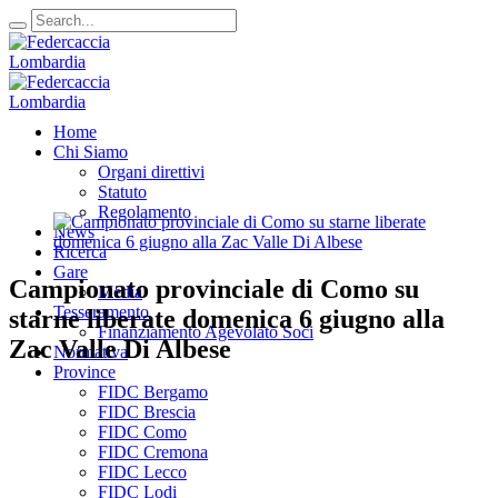
Home
Chi Siamo
Organi direttivi
Statuto
Regolamento
News
Ricerca
Gare
Campionato provinciale di Como su
Media
Tesseramento
starne liberate domenica 6 giugno alla
Finanziamento Agevolato Soci
Zac Valle Di Albese
Normativa
Province
FIDC Bergamo
FIDC Brescia
FIDC Como
FIDC Cremona
FIDC Lecco
FIDC Lodi