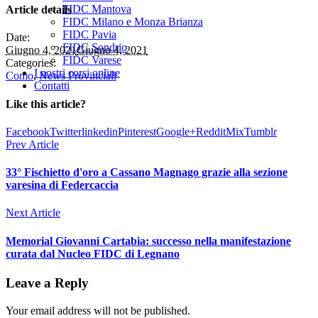
FIDC Mantova
Article details
FIDC Milano e Monza Brianza
FIDC Pavia
Date:
FIDC Sondrio
Giugno 4, 2021
Giugno 4, 2021
FIDC Varese
Categories:
I nostri corsi online
Como
,
News Provinciali
Contatti
Like this article?
Facebook
Twitter
linkedin
Pinterest
Google+
Reddit
Mix
Tumblr
Prev Article
33° Fischietto d'oro a Cassano Magnago grazie alla sezione
varesina di Federcaccia
Next Article
Memorial Giovanni Cartabia: successo nella manifestazione
curata dal Nucleo FIDC di Legnano
Leave a Reply
Your email address will not be published.