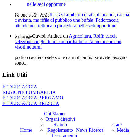
Gennaio 26, 2022
Il TG3 Lombardia tratta di anatidi, caccia
e aviaria, ma rifila al pubblico una bufala: Federcaccia
attende una rettifica o procederà nelle sedi opportune
Gavioli Andrea
on
Agricoltura, Rolfi: caccia
6 anni ago
selezione cinghiali in Lombardia tutto l’anno anche con
visori notturni
pratico caccia di selezione da molti anni...se avete bisogno
sono...
Link Utili
FEDERCACCIA
REGIONE LOMBARDIA
FEDERCACCIA BERGAMO
FEDERCACCIA BRESCIA
Chi Siamo
Organi direttivi
Statuto
Gare
Home
Regolamento
News
Ricerca
Media
Tesseramento