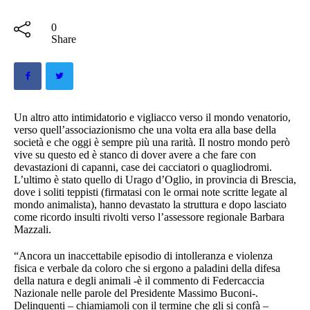
0
Share
Un altro atto intimidatorio e vigliacco verso il mondo venatorio,
verso quell’associazionismo che una volta era alla base della
società e che oggi è sempre più una rarità. Il nostro mondo però
vive su questo ed è stanco di dover avere a che fare con
devastazioni di capanni, case dei cacciatori o quagliodromi.
L’ultimo è stato quello di Urago d’Oglio, in provincia di Brescia,
dove i soliti teppisti (firmatasi con le ormai note scritte legate al
mondo animalista), hanno devastato la struttura e dopo lasciato
come ricordo insulti rivolti verso l’assessore regionale Barbara
Mazzali.
“Ancora un inaccettabile episodio di intolleranza e violenza
fisica e verbale da coloro che si ergono a paladini della difesa
della natura e degli animali -è il commento di Federcaccia
Nazionale nelle parole del Presidente Massimo Buconi-.
Delinquenti – chiamiamoli con il termine che gli si confà –