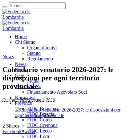
Home
Chi Siamo
Organi direttivi
Statuto
News
Regolamento
News
Calendario venatorio 2026-2027: le
Ricerca
Gare
disposizioni per ogni territorio
Media
provinciale
Tesseramento
Finanziamento Agevolato Soci
Normativa
Giugno 1, 2026
Giugno 1, 2026
Province
FIDC Bergamo
FIDC Brescia
FIDC Como
FIDC Cremona
2
Shares
FIDC Lecco
Facebook
Twitter
FIDC Lodi