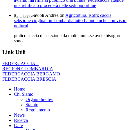
aviaria, ma rifila al pubblico una bufala: Federcaccia attende
una rettifica o procederà nelle sedi opportune
Gavioli Andrea
on
Agricoltura, Rolfi: caccia
6 anni ago
selezione cinghiali in Lombardia tutto l’anno anche con visori
notturni
pratico caccia di selezione da molti anni...se avete bisogno
sono...
Link Utili
FEDERCACCIA
REGIONE LOMBARDIA
FEDERCACCIA BERGAMO
FEDERCACCIA BRESCIA
Home
Chi Siamo
Organi direttivi
Statuto
Regolamento
News
Ricerca
Gare