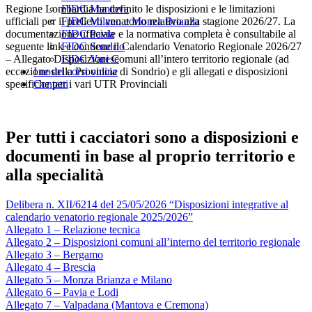
Regione Lombardia ha definito le disposizioni e le limitazioni
FIDC Mantova
ufficiali per il prelievo venatorio relativo alla stagione 2026/27. La
FIDC Milano e Monza Brianza
documentazione ufficiale e la normativa completa è consultabile al
FIDC Pavia
seguente link e contiene il Calendario Venatorio Regionale 2026/27
FIDC Sondrio
– Allegato Disposizioni Comuni all’intero territorio regionale (ad
FIDC Varese
eccezione della Provincia di Sondrio) e gli allegati e disposizioni
I nostri corsi online
specifiche per i vari UTR Provinciali
Contatti
Per tutti i cacciatori sono a disposizioni e
documenti in base al proprio territorio e
alla specialità
Delibera n. XII/6214 del 25/05/2026 “Disposizioni integrative al
calendario venatorio regionale 2025/2026”
Allegato 1 – Relazione tecnica
Allegato 2 – Disposizioni comuni all’interno del territorio regionale
Allegato 3 – Bergamo
Allegato 4 – Brescia
Allegato 5 – Monza Brianza e Milano
Allegato 6 – Pavia e Lodi
Allegato 7 – Valpadana (Mantova e Cremona)