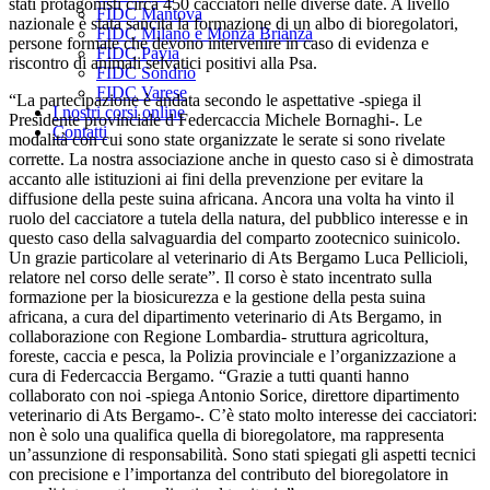
stati protagonisti circa 450 cacciatori nelle diverse date. A livello
FIDC Mantova
nazionale è stata sancita la formazione di un albo di bioregolatori,
FIDC Milano e Monza Brianza
persone formate che devono intervenire in caso di evidenza e
FIDC Pavia
riscontro di animali selvatici positivi alla Psa.
FIDC Sondrio
FIDC Varese
“La partecipazione è andata secondo le aspettative -spiega il
I nostri corsi online
Presidente provinciale d Federcaccia Michele Bornaghi-. Le
Contatti
modalità con cui sono state organizzate le serate si sono rivelate
corrette. La nostra associazione anche in questo caso si è dimostrata
accanto alle istituzioni ai fini della prevenzione per evitare la
diffusione della peste suina africana. Ancora una volta ha vinto il
ruolo del cacciatore a tutela della natura, del pubblico interesse e in
questo caso della salvaguardia del comparto zootecnico suinicolo.
Un grazie particolare al veterinario di Ats Bergamo Luca Pellicioli,
relatore nel corso delle serate”. Il corso è stato incentrato sulla
formazione per la biosicurezza e la gestione della pesta suina
africana, a cura del dipartimento veterinario di Ats Bergamo, in
collaborazione con Regione Lombardia- struttura agricoltura,
foreste, caccia e pesca, la Polizia provinciale e l’organizzazione a
cura di Federcaccia Bergamo. “Grazie a tutti quanti hanno
collaborato con noi -spiega Antonio Sorice, direttore dipartimento
veterinario di Ats Bergamo-. C’è stato molto interesse dei cacciatori:
non è solo una qualifica quella di bioregolatore, ma rappresenta
un’assunzione di responsabilità. Sono stati spiegati gli aspetti tecnici
con precisione e l’importanza del contributo del bioregolatore in