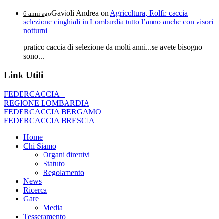
Gavioli Andrea
on
Agricoltura, Rolfi: caccia
6 anni ago
selezione cinghiali in Lombardia tutto l’anno anche con visori
notturni
pratico caccia di selezione da molti anni...se avete bisogno
sono...
Link Utili
FEDERCACCIA
REGIONE LOMBARDIA
FEDERCACCIA BERGAMO
FEDERCACCIA BRESCIA
Home
Chi Siamo
Organi direttivi
Statuto
Regolamento
News
Ricerca
Gare
Media
Tesseramento