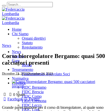
Home
Chi Siamo
Organi direttivi
Statuto
News
Regolamento
News
Corso bioregolatore Bergamo: quasi 500
Ricerca
Gare
cacciatori presenti
Media
Tesseramento
Dicembre 23, 2023
Dicembre 24, 2023
Finanziamento Agevolato Soci
Normativa
Province
FIDC Bergamo
FIDC Brescia
0
Share
FIDC Como
Facebook
Twitter
FIDC Cremona
FIDC Lecco
Grande partecipazione per il corso di bioregolatore, al quale sono
FIDC Lodi