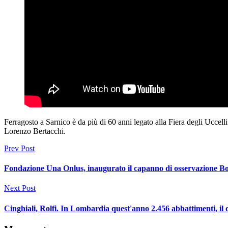
Ferragosto a Sarnico è da più di 60 anni legato alla Fiera degli Uccell
Lorenzo Bertacchi.
Prev Post
Fondazione Una Onlus, inaugurato il capanno di osservazione 
Next Post
Cinghiali, Rolfi. In Lombardia quest'anno 2.456 abbattimenti, il