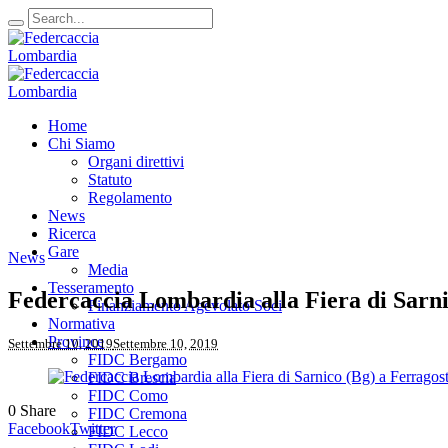
Home
Chi Siamo
Organi direttivi
Statuto
Regolamento
News
Ricerca
Gare
News
Media
Tesseramento
Federcaccia Lombardia alla Fiera di Sarnic
Finanziamento Agevolato Soci
Normativa
Province
Settembre 10, 2019
Settembre 10, 2019
FIDC Bergamo
FIDC Brescia
FIDC Como
0
Share
FIDC Cremona
Facebook
Twitter
FIDC Lecco