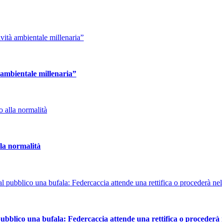
à ambientale millenaria”
la normalità
 pubblico una bufala: Federcaccia attende una rettifica o procederà